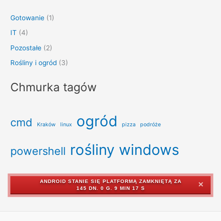
Gotowanie
(1)
IT
(4)
Pozostałe
(2)
Rośliny i ogród
(3)
Chmurka tagów
ogród
cmd
Kraków
linux
pizza
podróże
rośliny
windows
powershell
ANDROID STANIE SIĘ PLATFORMĄ ZAMKNIĘTĄ ZA
✕
145 DN. 0 G. 9 MIN 17 S